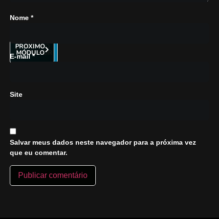
Nome
*
PRÓXIMO
MÓDULO
MÓDULO
ANTERIOR
E-mail
*
Site
Salvar meus dados neste navegador para a próxima vez
que eu comentar.