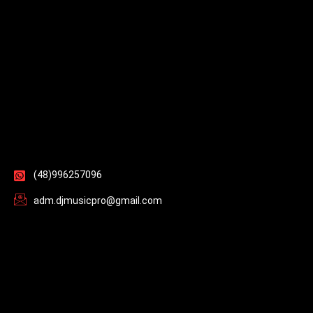
(48)996257096
adm.djmusicpro@gmail.com